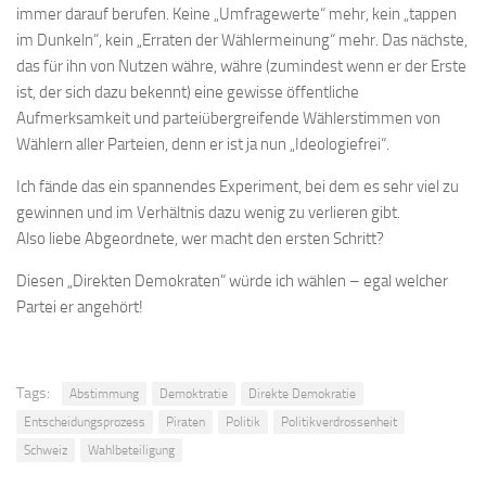
immer darauf berufen. Keine „Umfragewerte“ mehr, kein „tappen
im Dunkeln“, kein „Erraten der Wählermeinung“ mehr. Das nächste,
das für ihn von Nutzen währe, währe (zumindest wenn er der Erste
ist, der sich dazu bekennt) eine gewisse öffentliche
Aufmerksamkeit und parteiübergreifende Wählerstimmen von
Wählern aller Parteien, denn er ist ja nun „Ideologiefrei“.
Ich fände das ein spannendes Experiment, bei dem es sehr viel zu
gewinnen und im Verhältnis dazu wenig zu verlieren gibt.
Also liebe Abgeordnete, wer macht den ersten Schritt?
Diesen „Direkten Demokraten“ würde ich wählen – egal welcher
Partei er angehört!
Tags:
Abstimmung
Demoktratie
Direkte Demokratie
Entscheidungsprozess
Piraten
Politik
Politikverdrossenheit
Schweiz
Wahlbeteiligung