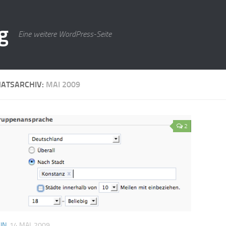
g
Eine weitere WordPress-Seite
ATSARCHIV:
MAI 2009
2
IN
14 MAI, 2009