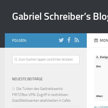
Gabriel Schreiber’s Blo
FOLGEN:
MON
NEUESTE BEITRÄGE
Die Tücken des Gastnetzwerks:
FRITZ!Box VPN-Zugriff in restriktiven
(Gast)Netzwerken akaArbeiten in Cafés
ALLGEME