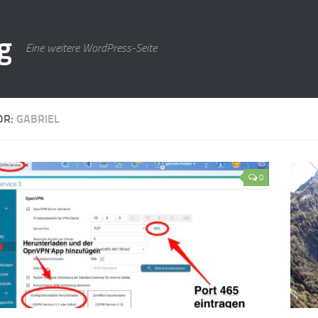
g
Eine weitere WordPress-Seite
OR:
GABRIEL
0