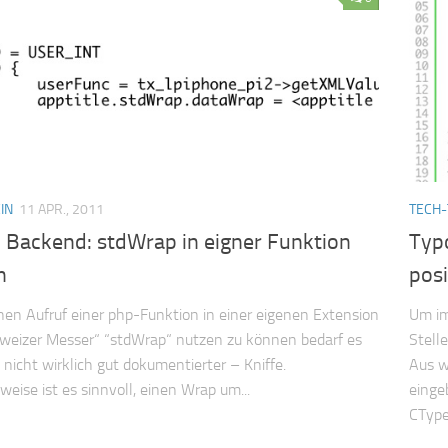
IN
11 APR., 2011
TECH-
 Backend: stdWrap in eigner Funktion
Typo
n
posi
nen Aufruf einer php-Funktion in einer eigenen Extension
Um im
weizer Messer“ “stdWrap“ nutzen zu können bedarf es
Stelle
– nicht wirklich gut dokumentierter – Kniffe.
Aus w
weise ist es sinnvoll, einen Wrap um...
einge
CType 