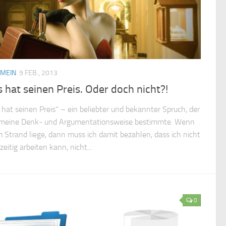
EMEIN
9 FEB., 2013
s hat seinen Preis. Oder doch nicht?!
s hat seinen Preis“ – ein beliebter und bekannter Spruch, der
meine Denk- und Argumentationsweise bestimmte. Wenn
m Strand liege, dann muss ich damit bezahlen, dass ich nicht
zeitig arbeiten kann, nicht...
0