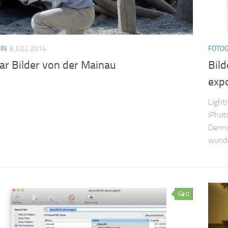
IN
6 JULI, 2014
FOTOG
ar Bilder von der Mainau
Bil
exp
Light
iPhot
Denno
wunder
0