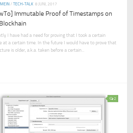
EMEIN
/
TECH-TALK
8 JUNI, 2017
wTo] Immutable Proof of Timestamps on
 Blockhain
tly I have had a need for proving that I took a certain
e at a certain time. In the future I would have to prove that
cture is older, a.k.a. taken before a certain...
2