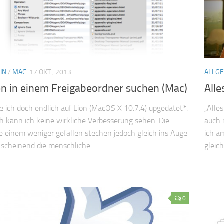
IN
/
MAC
17 OKT., 2013
ALLG
en in einem Freigabeordner suchen (Mac)
Alle
 ich doch endlich auf Lion (MacOS X 10.7.4) upgedatet*.
„Alle
ch kann ich keine wirkliche Verbesserung sehen. Die
auch 
ie einem weniger gefallen stechen jedoch gleich ins Auge
ich a
anscheinend die menschliche...
gleich
0