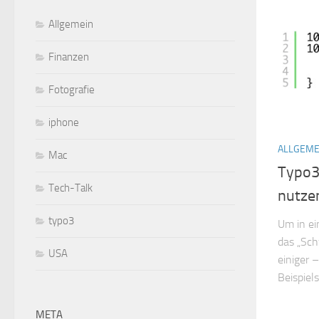
Allgemein
Finanzen
Fotografie
iphone
ALLGEME
Mac
Typo3
Tech-Talk
nutze
typo3
Um in ei
das „Sch
USA
einiger 
Beispiels
META