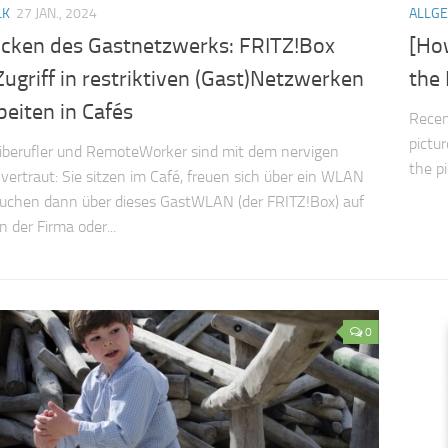
LK
27 JAN., 2024
ALLG
ücken des Gastnetzwerks: FRITZ!Box
[Ho
griff in restriktiven (Gast)Netzwerken
the
eiten in Cafés
Recen
pictur
eiberufler und RemoteWorker sind mit dem nervigen
the pi
vertraut: Sie sitzen im Café, freuen sich über ein WLAN
uchen dann über dieses GastWLAN (der FRITZ!Box) auf
n der Firma oder...
0