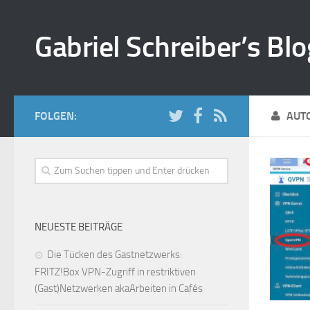
Gabriel Schreiber’s Blo
FOLGEN:
AUT
NEUESTE BEITRÄGE
Die Tücken des Gastnetzwerks:
FRITZ!Box VPN-Zugriff in restriktiven
(Gast)Netzwerken akaArbeiten in Cafés