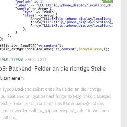
TALK
/
TYPO3
6 APR., 2011
3: Backend-Felder an die richtige Stelle
tionieren
 Typo3 Backend selbst erstellte Felder an die richtige
 zu positionieren, gibt es nachfolgende Möglichkeit. Beispiel:
elcher Tabelle: “tt_content“ Das (Datenbank-)Feld das
bunden werden soll ‚tx_lpiphonedisplay_color‘ In welchen
soll das...