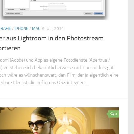
RAFIE
/
IPHONE
/
MAC
6 JULI, 2014
der aus Lightroom in den Photostream
ortieren
room (Adobe) und Apples eigene Fotodienste (Apertrue /
o) verstehen sich bekanntlicherweise nicht besonders gut.
ch wäre es wünschenswert, den Film, der ja eigentlich eine
bare Idee ist, die tief in das OSX integriert...
0