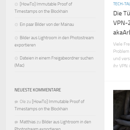
TECH-TA
[HowTo] Immutable Proof of
Timestamps on the Blockhain
Die T
VPN-Zu
Ein paar Bilder von der Mainau
akaArb
Bilder aus Lightroom in den Photostream
Viele Fr
exportieren
Problem 
Dateien in einem Freigabeordner suchen
und vers
(Mac)
ihr VPN i
NEUESTE KOMMENTARE
Ole
zu
[HowTo] Immutable Proof of
Timestamps on the Blockhain
Matthias
zu
Bilder aus Lightroom in den
Photostream exportieren