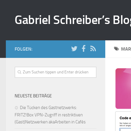
Gabriel Schreiber’s Blo
FOLGEN:
MAR
NEUESTE BEITRÄGE
Die Tücken des Gastnetzwerks:
FRITZ!Box VPN-Zugriff in restriktiven
(Gast)Netzwerken akaArbeiten in Cafés