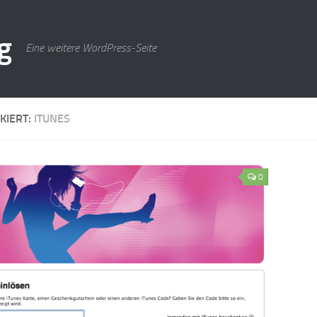
g
Eine weitere WordPress-Seite
KIERT:
ITUNES
0