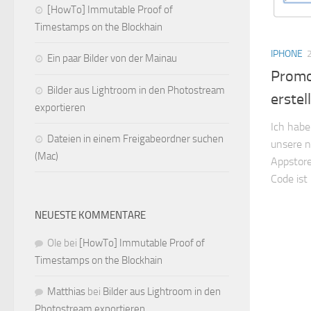
[HowTo] Immutable Proof of
Timestamps on the Blockhain
IPHONE
Ein paar Bilder von der Mainau
Promo
Bilder aus Lightroom in den Photostream
erstel
exportieren
Ich habe
Dateien in einem Freigabeordner suchen
unsere n
(Mac)
Appstore
Code ist 
NEUESTE KOMMENTARE
Ole
bei
[HowTo] Immutable Proof of
Timestamps on the Blockhain
Matthias
bei
Bilder aus Lightroom in den
Photostream exportieren