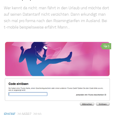
Wer kennt da nicht: man fährt in den Urlaub und möchte dort
auf seinen Datentarif nicht verzichten. Dann erkundigt man
sich mal pro forma nach den Roamingtarifen im Ausland. Bei
t-mobile beispielsweise erfährt Mann...
0
IPHONE
20 MÄRZ, 2010