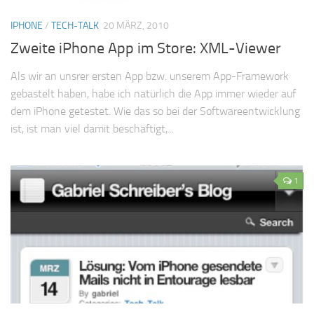
IPHONE
/
TECH-TALK
20 MÄRZ, 2010
Zweite iPhone App im Store: XML-Viewer
Als wir an unsrer ersten App bzw. unserem App-Framework
gebastelt haben, habe ich natürlich die App immer wieder auf
dem iPhone getestet. Wie das so bei der Softwareentwicklung
ist, ist man viel damit beschäftigt,...
1