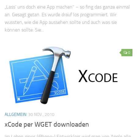
„Lass‘ uns doch eine App machen“ – so fing das ganze einmal
an. Gesagt getan. Es wurde drauf los programmiert. Wir
wussten, wie die App aussehen sollte und auch was sie
können sollte: Sie...
0
ALLGEMEIN
30 NOV., 2010
xCode per WGET downloaden
Im Leben eines (iPhone-) Entwicklers wird man von Apple alle