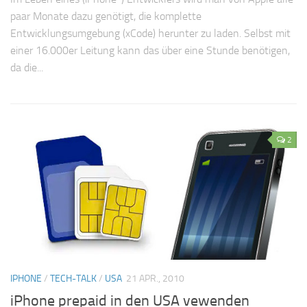
paar Monate dazu genötigt, die komplette
Entwicklungsumgebung (xCode) herunter zu laden. Selbst mit
einer 16.000er Leitung kann das über eine Stunde benötigen,
da die...
2
IPHONE
/
TECH-TALK
/
USA
21 APR., 2010
iPhone prepaid in den USA vewenden