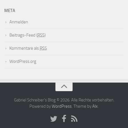
META
Anmelden
Beitrags-Feed (
RSS
)
Kommentare als
RSS
WordPress.org
Gabriel Schreiber’s Blog © 2026. Alle Rechte vorbehalten.
Powered by
WordPress
. Theme by
Alx
.