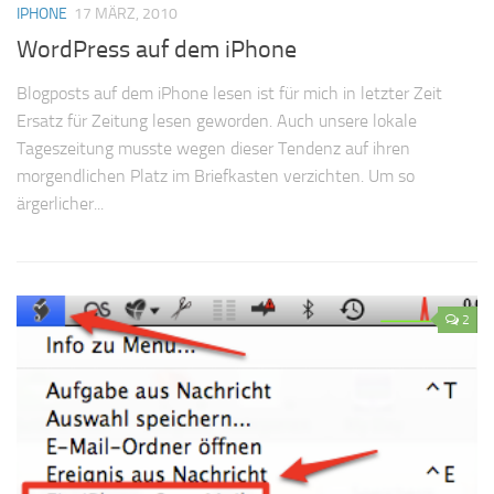
IPHONE
17 MÄRZ, 2010
WordPress auf dem iPhone
Blogposts auf dem iPhone lesen ist für mich in letzter Zeit
Ersatz für Zeitung lesen geworden. Auch unsere lokale
Tageszeitung musste wegen dieser Tendenz auf ihren
morgendlichen Platz im Briefkasten verzichten. Um so
ärgerlicher...
2