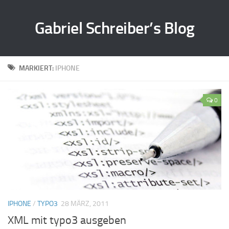
Gabriel Schreiber’s Blog
MARKIERT:
IPHONE
0
IPHONE
/
TYPO3
28 MÄRZ, 2011
XML mit typo3 ausgeben